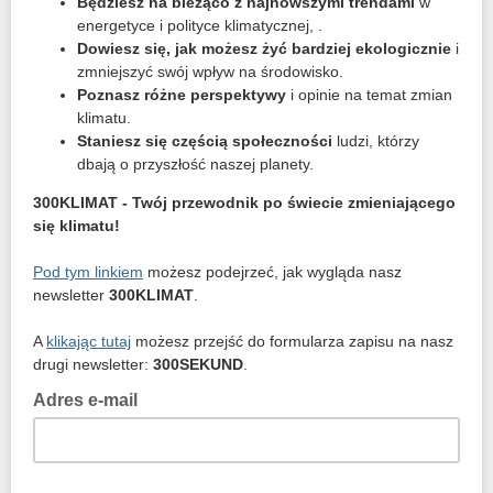
Będziesz na bieżąco z najnowszymi trendami
w
energetyce i polityce klimatycznej, .
Dowiesz się, jak możesz żyć bardziej ekologicznie
i
zmniejszyć swój wpływ na środowisko.
Poznasz różne perspektywy
i opinie na temat zmian
klimatu.
Staniesz się częścią społeczności
ludzi, którzy
dbają o przyszłość naszej planety.
300KLIMAT - Twój przewodnik po świecie zmieniającego
się klimatu!
Pod tym linkiem
możesz podejrzeć, jak wygląda nasz
newsletter
300KLIMAT
.
A
klikając tutaj
możesz przejść do formularza zapisu na nasz
drugi newsletter:
300SEKUND
.
Adres e-mail